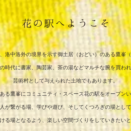
、洛中洛外の境界を示す御土居（おどい）のある鷹峯
の時代に書家、陶芸家、茶の湯などマルチな腕を買わ
芸術村として与えられた土地でもあります。
ある鷹峯にコミュニティ・スペース花の駅をオープン
人が繋がる場、学びや遊び、そしてくつろぎの場とし
ける場となるよう、楽しい空間づくりをしていきたい