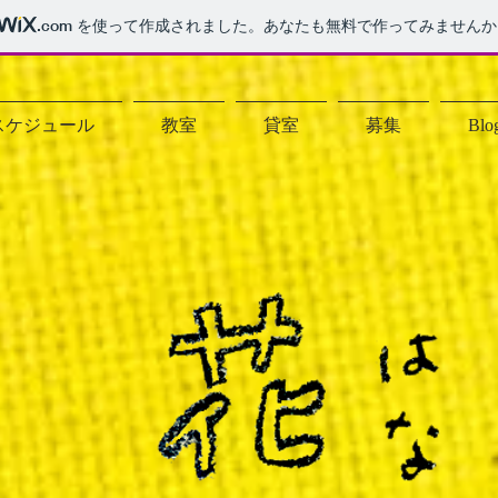
.com
を使って作成されました。あなたも無料で作ってみませんか
スケジュール
教室
貸室
募集
Blo